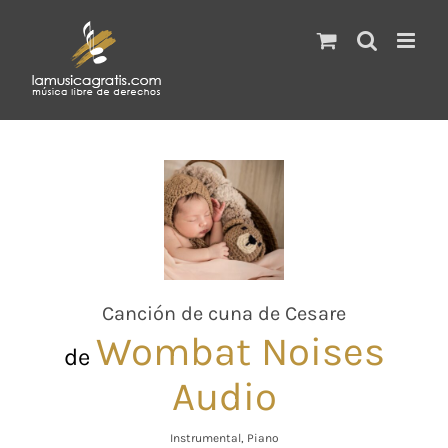
Saltar
al
contenido
Canción de cuna de Cesare
Wombat Noises
de
Audio
Instrumental, Piano