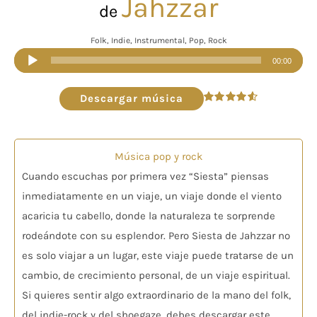
Jahzzar
de
Folk, Indie, Instrumental, Pop, Rock
Reproductor
00:00
de
audio
Descargar música
Valorado
en
4.57
de 5
Música pop y rock
Cuando escuchas por primera vez “Siesta” piensas
inmediatamente en un viaje, un viaje donde el viento
acaricia tu cabello, donde la naturaleza te sorprende
rodeándote con su esplendor. Pero Siesta de Jahzzar no
es solo viajar a un lugar, este viaje puede tratarse de un
cambio, de crecimiento personal, de un viaje espiritual.
Si quieres sentir algo extraordinario de la mano del folk,
del indie-rock y del shoegaze, debes descargar este