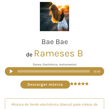
Bae Bae
Rameses B
de
Dance, Electrónica, Instrumental
Reproductor
00:00
de
audio
Descargar música
Valorado
en
4.96
de 5
Música de fondo electrónica (dance) para videos de