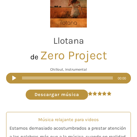
Llotana
Zero Project
de
Chillout, Instrumental
Reproductor
00:00
de
audio
Descargar música
Valorado
en
4.87
de 5
Música relajante para videos
Estamos demasiado acostumbrados a prestar atención
a las palabras más que a la música, cuando en realidad