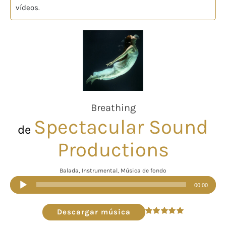
vídeos
.
Breathing
Spectacular Sound
de
Productions
Balada, Instrumental, Música de fondo
Reproductor
00:00
de
audio
Descargar música
Valorado