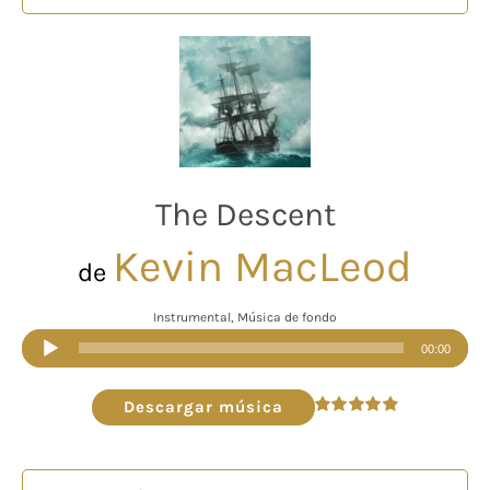
The Descent
Kevin MacLeod
de
Instrumental, Música de fondo
Reproductor
00:00
de
audio
Descargar música
Valorado
en
4.95
de 5