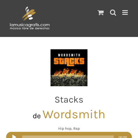
Saltar
al
contenido
Stacks
Wordsmith
de
Hip hop, Rap
Reproductor
00:00