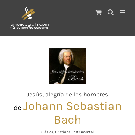
Saltar
al
contenido
Jesús, alegría de los hombres
Johann Sebastian
de
Bach
Clásica, Cristiana, Instrumental