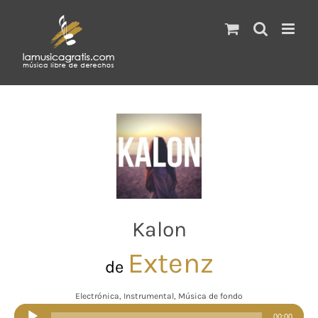
Saltar
al
contenido
Kalon
Extenz
de
Electrónica, Instrumental, Música de fondo
Reproductor
00:00