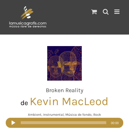
Saltar
al
contenido
Broken Reality
Kevin MacLeod
de
Ambient, Instrumental, Música de fondo, Rock
Reproductor
00:00