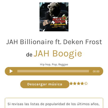
JAH Billionaire ft. Deken Frost
JAH Boogie
de
Hip hop, Pop, Reggae
Reproductor
00:00
de
audio
Descargar música
Valorado
en
4.33
de 5
Si revisas las listas de popularidad de los últimos años,