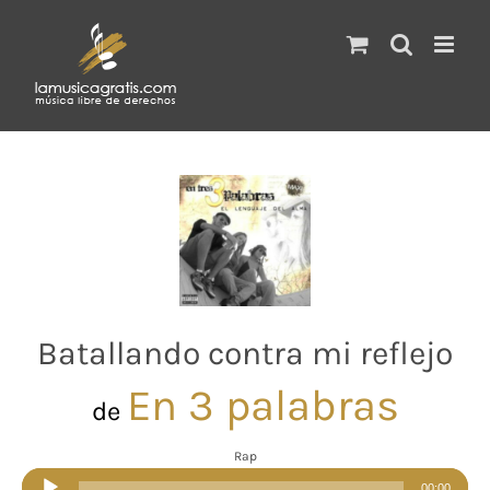
Saltar
al
contenido
Batallando contra mi reflejo
En 3 palabras
de
Rap
Reproductor
00:00