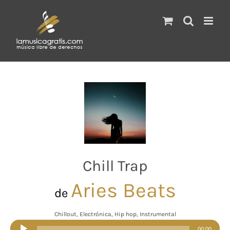
Saltar
al
contenido
Chill Trap
Aries Beats
de
Chillout, Electrónica, Hip hop, Instrumental
Reproductor
00:00