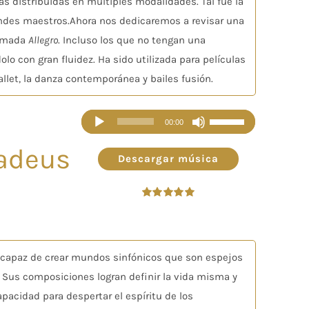
s distribuidas en múltiples modalidades. Tal fue la
ndes maestros.Ahora nos dedicaremos a revisar una
lamada
Allegro
. Incluso los que no tengan una
lo con gran fluidez. Ha sido utilizada para películas
llet, la danza contemporánea y bailes fusión.
Reproductor
Utiliza
00:00
de
las
adeus
audio
teclas
Descargar música
de
flecha
Valorado
arriba/abajo
en
5.00
de 5
para
aumentar
s capaz de crear mundos sinfónicos que son espejos
o
. Sus composiciones logran definir la vida misma y
disminuir
pacidad para despertar el espíritu de los