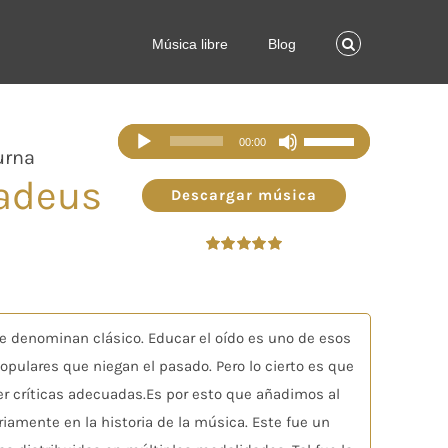
Música libre
Blog
Reproductor
Utiliza
00:00
urna
de
las
adeus
audio
teclas
Descargar música
de
flecha
Valorado
arriba/abajo
en
5.00
de 5
para
aumentar
e denominan clásico. Educar el oído es uno de esos
o
opulares que niegan el pasado. Pero lo cierto es que
disminuir
er críticas adecuadas.Es por esto que añadimos al
el
riamente en la historia de la música. Este fue un
volumen.