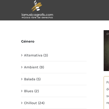
Saltar
al
contenido
Género
Alternativa (3)
Ambient (9)
Balada (5)
P
d
Blues (2)
s
r
Chillout (24)