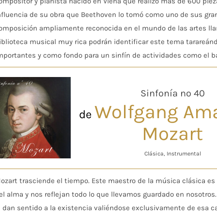
ompositor y pianista nacido en Viena que realizó más de 600 pieza
nfluencia de su obra que Beethoven lo tomó como uno de sus gra
omposición ampliamente reconocida en el mundo de las artes l
iblioteca musical muy rica podrán identificar este tema tarareándo
mportantes y como fondo para un sinfín de actividades como el ba
Sinfonía nº 40
Wolfgang Am
de
Mozart
Clásica, Instrumental
ozart trasciende el tiempo. Este maestro de la música clásica e
el alma y nos reflejan todo lo que llevamos guardado en nosotros
e dan sentido a la existencia valiéndose exclusivamente de esa ca