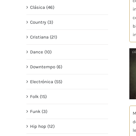
c
Clásica (46)
i
c
Country (3)
b
i
Cristiana (21)
Dance (10)
Downtempo (6)
Electrónica (55)
Folk (15)
Funk (3)
M
d
Hip hop (12)
l