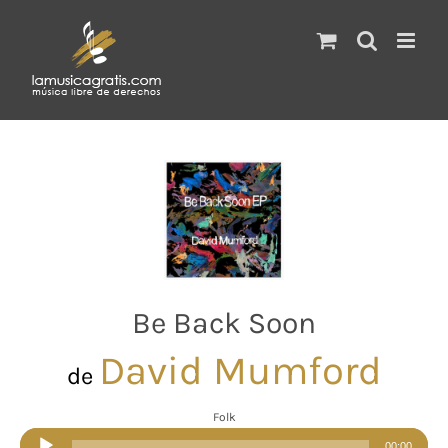
Saltar
al
contenido
Be Back Soon
David Mumford
de
Folk
Reproductor
00:00