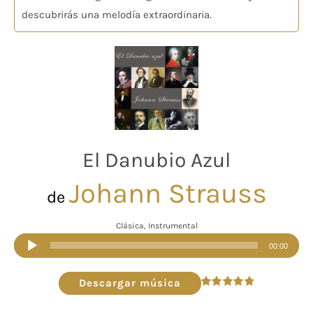
descubrirás una melodía extraordinaria.
El Danubio Azul
Johann Strauss
de
Clásica, Instrumental
Reproductor
00:00
de
audio
Descargar música
Valorado
en
4.80
de 5