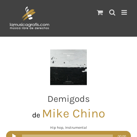
Saltar
al
contenido
Demigods
Mike Chino
de
Hip hop, Instrumental
Reproductor
00:00