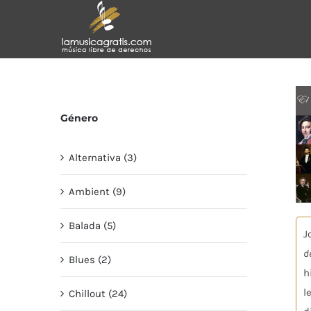
Saltar
al
contenido
Género
Alternativa (3)
Ambient (9)
Balada (5)
J
d
Blues (2)
h
l
Chillout (24)