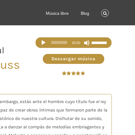
Música libre
Blog
Reproductor
Utiliza
00:00
l
de
las
audio
teclas
Descargar música
auss
de
flecha
Valorado
arriba/abajo
en
4.80
de 5
para
aumentar
 embargo, estás ante el hombre cuyo título fue
el rey
o
paz de crear obras íntimas que formaron parte de la
disminuir
tórico de nuestra cultura. Disfrutar de su sonido,
el
vita a danzar al compás de melodías embriagantes y
volumen.