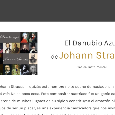
El Danubio Azu
Johann Str
de
Clásica, Instrumental
ohann Strauss II, quizás este nombre no te suene demasiado, sin
el vals.
No es poca cosa. Este compositor austriaco fue un genio ca
istoria de muchos lugares de su siglo y constituyen el armazón his
ejos de ser un placer, es una experiencia cautivadora que nos in