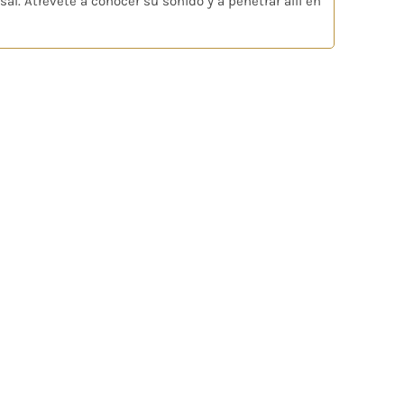
al. Atrévete a conocer su sonido y a penetrar allí en