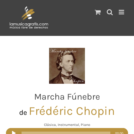
Saltar
al
contenido
Marcha Fúnebre
Frédéric Chopin
de
Clásica, Instrumental, Piano
Reproductor
00:00