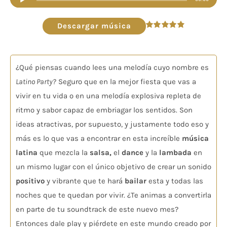
de
audio
Descargar música
Valorado
en
4.86
de 5
¿Qué piensas cuando lees una melodía cuyo nombre es
Latino Party?
Seguro que en la mejor fiesta que vas a
vivir en tu vida o en una melodía explosiva repleta de
ritmo y sabor capaz de embriagar los sentidos. Son
ideas atractivas, por supuesto, y justamente todo eso y
más es lo que vas a encontrar en esta increíble
música
latina
que mezcla la
salsa,
el
dance
y la
lambada
en
un mismo lugar con el único objetivo de crear un sonido
positivo
y vibrante que te hará
bailar
esta y todas las
noches que te quedan por vivir. ¿Te animas a convertirla
en parte de tu soundtrack de este nuevo mes?
Entonces dale play y piérdete en este mundo creado por