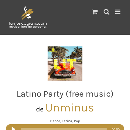
Saltar
al
contenido
Latino Party (free music)
Unminus
de
Dance, Latina, Pop
Reproductor
00:00