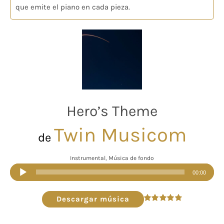
que emite el piano en cada pieza.
Hero’s Theme
Twin Musicom
de
Instrumental, Música de fondo
Reproductor
00:00
de
audio
Descargar música
Valorado
en
4.80
de 5