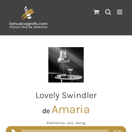
Saltar
al
contenido
Lovely Swindler
Amaria
de
Electrónica, Jazz, Swing
Reproductor
00:00