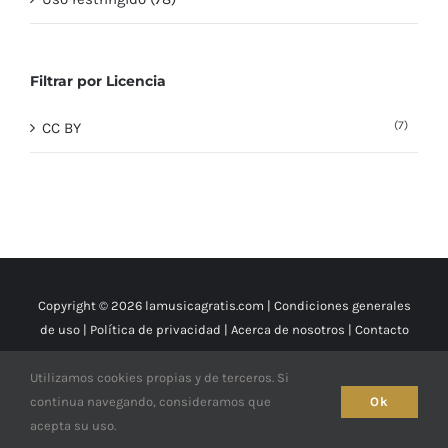
Filtrar por Licencia
(7)
CC BY
Copyright © 2026 lamusicagratis.com |
Condiciones generales
de uso
|
Política de privacidad
|
Acerca de nosotros
|
Contacto
Utilizamos cookies propias y de terceros. Si
X
YouTube
Facebook
Instagram
continua navegando, consideramos que
Ok
acepta su uso.