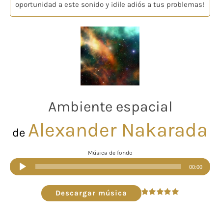
oportunidad a este sonido y ¡dile adiós a tus problemas!
Ambiente espacial
Alexander Nakarada
de
Música de fondo
Reproductor
00:00
de
audio
Descargar música
Valorado
en
5.00
de 5