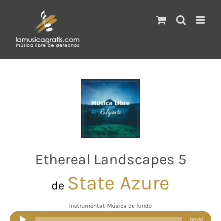
Saltar
al
contenido
Ethereal Landscapes 5
State Azure
de
Instrumental, Música de fondo
Reproductor
00:00