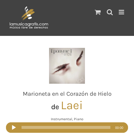
Saltar
al
contenido
Marioneta en el Corazón de Hielo
Laei
de
Instrumental, Piano
Reproductor
00:00