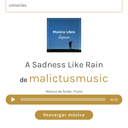
conocías.
A Sadness Like Rain
malictusmusic
de
Música de fondo, Piano
Reproductor
00:00
de
audio
Descargar música