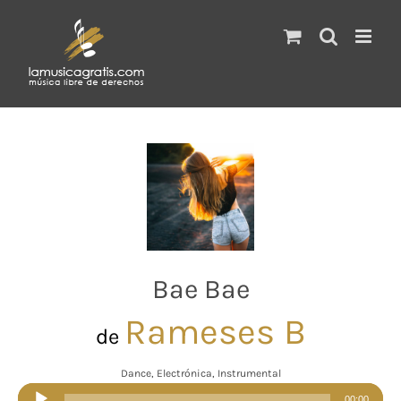
Saltar
al
contenido
Bae Bae
Rameses B
de
Dance, Electrónica, Instrumental
Reproductor
00:00