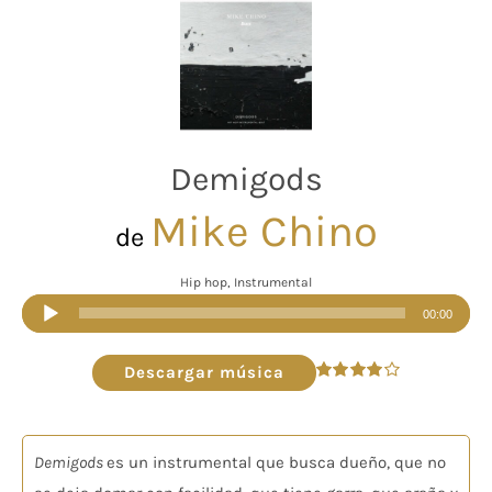
Demigods
Mike Chino
de
Hip hop, Instrumental
Reproductor
00:00
de
audio
Descargar música
Valorado
en
4.00
de
5
Demigods
es un instrumental que busca dueño, que no