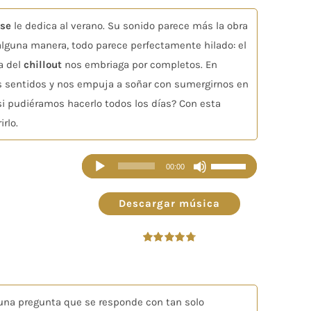
para
aumentar
use
le dedica al verano. Su sonido parece más la obra
o
alguna manera, todo parece perfectamente hilado: el
disminuir
a del
chillout
nos embriaga por completos. En
el
os sentidos y nos empuja a soñar con sumergirnos en
volumen.
si pudiéramos hacerlo todos los días? Con esta
rlo.
Reproductor
Utiliza
00:00
de
las
audio
teclas
Descargar música
de
flecha
Valorado
arriba/abajo
en
4.75
de 5
para
aumentar
 una pregunta que se responde con tan solo