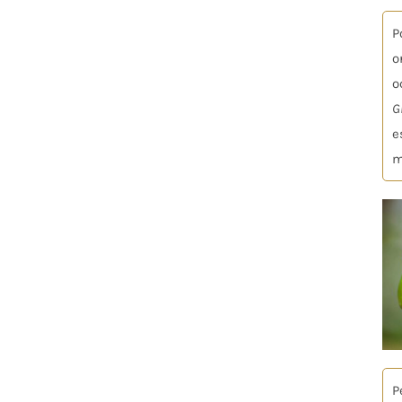
P
o
o
G
e
m
P