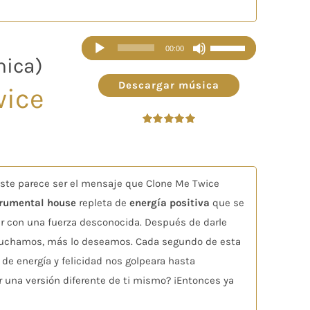
volumen.
Reproductor
Utiliza
00:00
nica)
de
las
audio
teclas
Descargar música
wice
de
flecha
Valorado
arriba/abajo
en
5.00
de 5
para
aumentar
Este parece ser el mensaje que Clone Me Twice
o
trumental house
repleta de
energía positiva
que se
disminuir
tar con una fuerza desconocida. Después de darle
el
scuchamos, más lo deseamos. Cada segundo de esta
volumen.
e energía y felicidad nos golpeara hasta
r una versión diferente de ti mismo? ¡Entonces ya