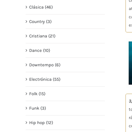
c
Clásica (46)
a
c
Country (3)
e
Cristiana (21)
Dance (10)
Downtempo (6)
Electrónica (55)
Folk (15)
3
Funk (3)
t
r
Hip hop (12)
c