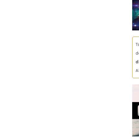
T
d
d
A