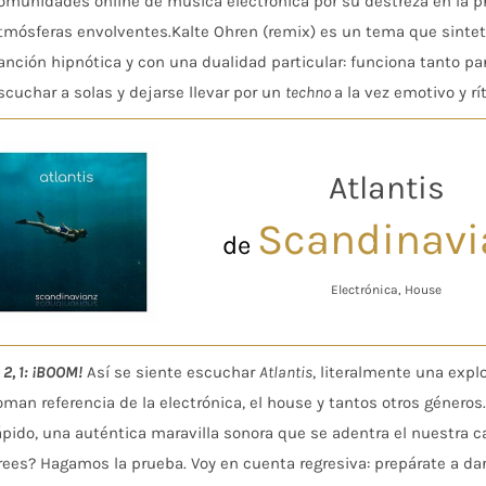
omunidades online de música electrónica por su destreza en la p
tmósferas envolventes.Kalte Ohren (remix) es un tema que sintet
anción hipnótica y con una dualidad particular: funciona tanto pa
scuchar a solas y dejarse llevar por un
techno
a la vez emotivo y rí
Atlantis
Scandinavi
de
Electrónica, House
, 2, 1: ¡BOOM!
Así se siente escuchar
Atlantis
, literalmente una exp
oman referencia de la electrónica, el house y tantos otros géneros
ápido, una auténtica maravilla sonora que se adentra el nuestra c
rees? Hagamos la prueba. Voy en cuenta regresiva: prepárate a da