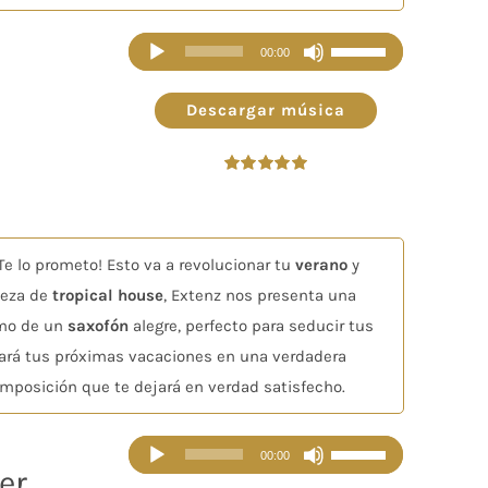
Reproductor
Utiliza
00:00
de
las
audio
teclas
Descargar música
de
flecha
Valorado
arriba/abajo
en
5.00
de 5
para
aumentar
Te lo prometo! Esto va a revolucionar tu
verano
y
o
pieza de
tropical house
, Extenz nos presenta una
disminuir
tmo de un
saxofón
alegre, perfecto para seducir tus
el
ará tus próximas vacaciones en una verdadera
volumen.
omposición que te dejará en verdad satisfecho.
Reproductor
Utiliza
00:00
er
de
las