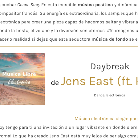
scuchar
Gonna Sing
. En esta increíble
música positiva
y dinámica
ompositor francés. Su energía es extraordinaria, los
samples
que h
lectrónica para crear una pieza capaz de hacernos saltar y vibrar
onde la fiesta, el verano y la diversión son eternos. ¿Te imagin
acerlo realidad si dejas que esta seductora
música de fondo
se e
Daybreak
Jens East (ft.
de
Dance, Electrónica
Música electrónica alegre para
oy tengo para ti una invitación a un lugar vibrante en donde siem
roma! Lo que ha creado Jens East está muy lejos de ser algo com