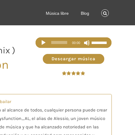
Música libre
Blog
Reproductor
Utiliza
00:00
ix )
de
las
audio
teclas
Descargar música
on
de
flecha
Valorado
arriba/abajo
en
5.00
de 5
para
aumentar
bailar
o
n al alcance de todos, cualquier persona puede crear
disminuir
function_AL, el alias de Alessio, un joven músico
el
n de música y que ha alcanzado notoriedad en las
volumen.