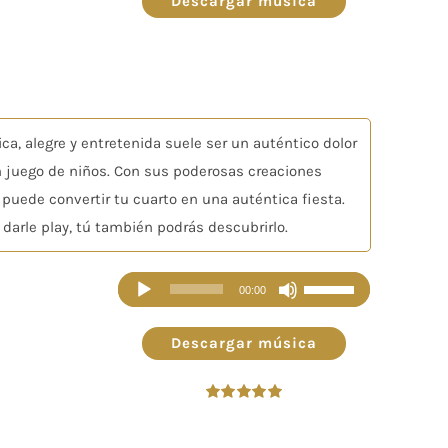
Descargar música
de
flecha
arriba/abajo
para
aumentar
a, alegre y entretenida suele ser un auténtico dolor
o
n juego de niños. Con sus poderosas creaciones
disminuir
puede convertir tu cuarto en una auténtica fiesta.
el
 darle play, tú también podrás descubrirlo.
volumen.
Reproductor
Utiliza
00:00
de
las
audio
teclas
Descargar música
de
flecha
Valorado
arriba/abajo
en
5.00
de 5