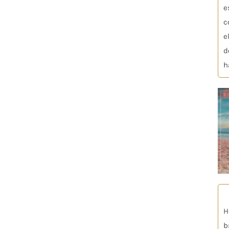
e
c
e
d
h
H
b