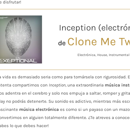
e disfrutar!
Inception (electró
Clone Me T
de
Electrónica, House, Instrumental
a vida es demasiado seria como para tomársela con rigurosidad. 
ntenta compartirnos con
Inception,
una extraordinaria
música ins
os adentra en el cerebro y solo nos empuja a saltar, romper y gri
lay no podrás detenerte. Su sonido es adictivo, mientras más e
ascinante
música electrónica
es como si un payaso con un mazo d
onvertirnos en alguien totalmente diferente. ¿Te atreves a conoce
abes lo que debes hacer!