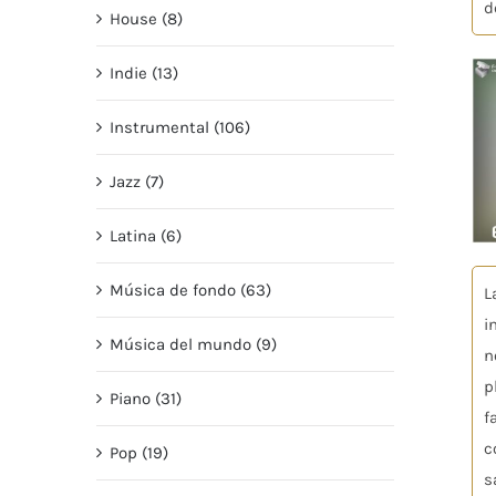
d
House (8)
Indie (13)
Instrumental (106)
Jazz (7)
Latina (6)
Música de fondo (63)
L
i
Música del mundo (9)
n
p
Piano (31)
f
c
Pop (19)
s