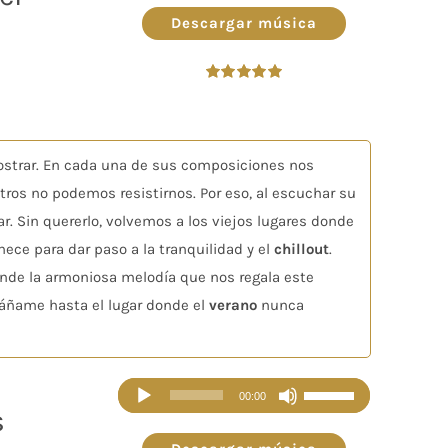
audio
teclas
Descargar música
de
flecha
Valorado
arriba/abajo
en
5.00
de 5
para
aumentar
strar. En cada una de sus composiciones nos
o
tros no podemos resistirnos. Por eso, al escuchar su
disminuir
ar. Sin quererlo, volvemos a los viejos lugares donde
el
ce para dar paso a la tranquilidad y el
chillout
.
volumen.
nde la armoniosa melodía que nos regala este
páñame hasta el lugar donde el
verano
nunca
Reproductor
Utiliza
00:00
s
de
las
audio
teclas