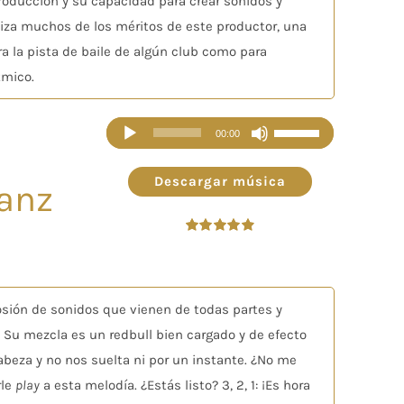
roducción y su capacidad para crear sonidos y
iza muchos de los méritos de este productor, una
ra la pista de baile de algún club como para
tmico.
Reproductor
Utiliza
00:00
de
las
audio
teclas
Descargar música
anz
de
flecha
Valorado
arriba/abajo
en
4.90
de 5
para
aumentar
losión de sonidos que vienen de todas partes y
o
. Su mezcla es un redbull bien cargado y de efecto
disminuir
abeza y no nos suelta ni por un instante. ¿No me
el
rle
play
a esta melodía. ¿Estás listo? 3, 2, 1: ¡Es hora