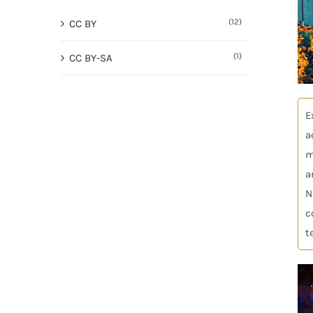
(12)
CC BY
(1)
CC BY-SA
E
a
m
a
N
c
t