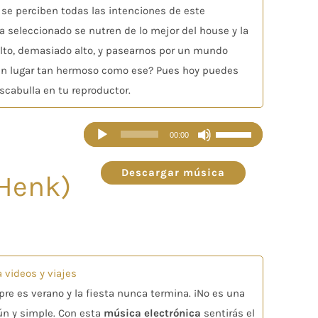
o
 se perciben todas las intenciones de este
disminuir
a seleccionado se nutren de lo mejor del house y la
el
 alto, demasiado alto, y pasearnos por un mundo
volumen.
as un lugar tan hermoso como ese? Pues hoy puedes
scabulla en tu reproductor.
Reproductor
Utiliza
00:00
de
las
audio
teclas
Descargar música
 Henk)
de
flecha
arriba/abajo
para
aumentar
 videos y viajes
o
pre es verano y la fiesta nunca termina. ¡No es una
disminuir
ún y simple. Con esta
música electrónica
sentirás el