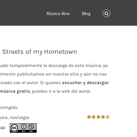
Música libre
Blog
Streets of my Hometown
ado temporalmente la descarga de esta música, ya
lmente publicitamos en nuestro sitio y aún no nos
ado con el autor. Si quieres
escuchar y descargar
 música gratis
, puedes ir a la web del autor.
stringido
ulce, nostalgia
Valorado
ca:
en
4.50
de 5