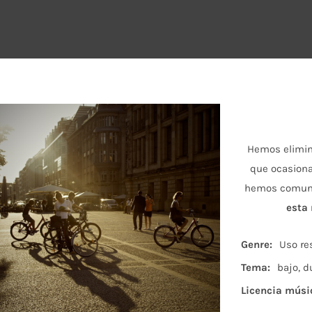
Hemos elimin
que ocasiona
hemos comunic
esta
Genre:
Uso re
Tema:
bajo, d
Licencia músi