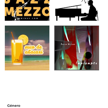
Jazz-Mezzo
Monkey Man Blues
Música de fondo
para juegos o
One For Bill
aplicaciones
Género