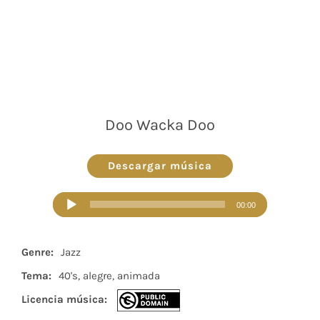
Doo Wacka Doo
Descargar música
Reproductor
00:00
de
audio
Genre:
Jazz
Tema:
40's, alegre, animada
Licencia música: