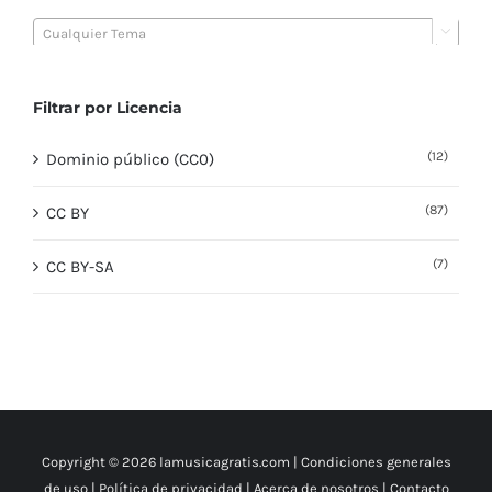

Cualquier Tema
Filtrar por Licencia
(12)
Dominio público (CC0)
(87)
CC BY
(7)
CC BY-SA
Copyright © 2026 lamusicagratis.com |
Condiciones generales
de uso
|
Política de privacidad
|
Acerca de nosotros
|
Contacto