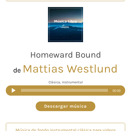
Homeward Bound
Mattias Westlund
de
Clásica, Instrumental
Reproductor
00:00
de
audio
Descargar música
Música de fondo instrumental clásica para videos