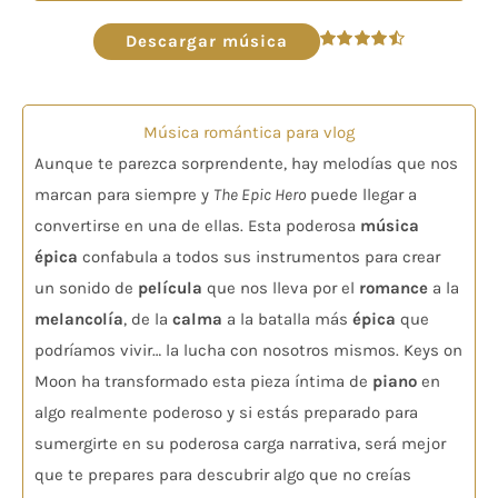
de
audio
Descargar música
Valorado
en
4.50
de 5
Música romántica para vlog
Aunque te parezca sorprendente, hay melodías que nos
marcan para siempre y
The Epic Hero
puede llegar a
convertirse en una de ellas. Esta poderosa
música
épica
confabula a todos sus instrumentos para crear
un sonido de
película
que nos lleva por el
romance
a la
melancolía
, de la
calma
a la batalla más
épica
que
podríamos vivir… la lucha con nosotros mismos. Keys on
Moon ha transformado esta pieza íntima de
piano
en
algo realmente poderoso y si estás preparado para
sumergirte en su poderosa carga narrativa, será mejor
que te prepares para descubrir algo que no creías