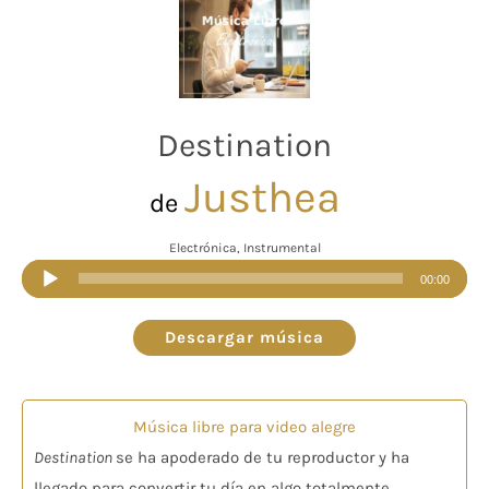
Destination
Justhea
de
Electrónica, Instrumental
Reproductor
00:00
de
audio
Descargar música
Música libre para video alegre
Destination
se ha apoderado de tu reproductor y ha
llegado para convertir tu día en algo totalmente