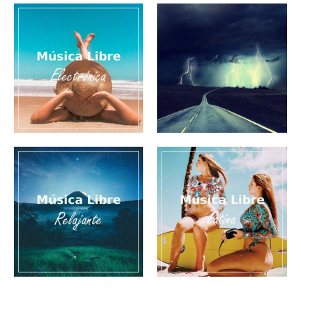
Música de fondo
Fire And Thunder
alegre para vlog
(épica)