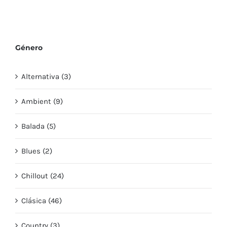
Música instrumental
Música de fondo
para animar tus
suave para relajarte
videos
Género
Alternativa (3)
Ambient (9)
Balada (5)
Blues (2)
Chillout (24)
Clásica (46)
Country (3)