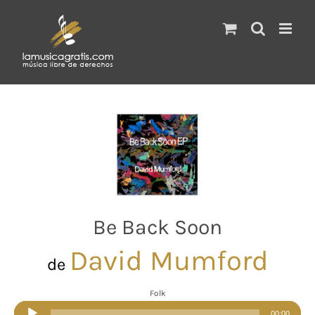
Saltar
al
contenido
Be Back Soon
David Mumford
de
Folk
Reproductor
00:00