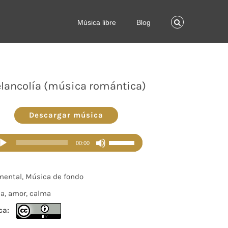
Música libre
Blog
lancolía (música romántica)
Descargar música
Reproductor
Utiliza
00:00
de
las
audio
teclas
mental, Música de fondo
de
ca, amor, calma
flecha
ca:
arriba/abajo
para