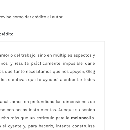
aumentar
o
evise como dar crédito al autor.
disminuir
el
crédito
volumen.
amor
o del trabajo, sino en múltiples aspectos y
os y resulta prácticamente imposible darle
los que tanto necesitamos que nos apoyen, Oleg
des curativas que te ayudará a enfrentar todos
 analizamos en profundidad las dimensiones de
ismo con pocos instrumentos. Aunque su sonido
mucho más que un estímulo para la
melancolía
.
el oyente y, para hacerlo, intenta construirse