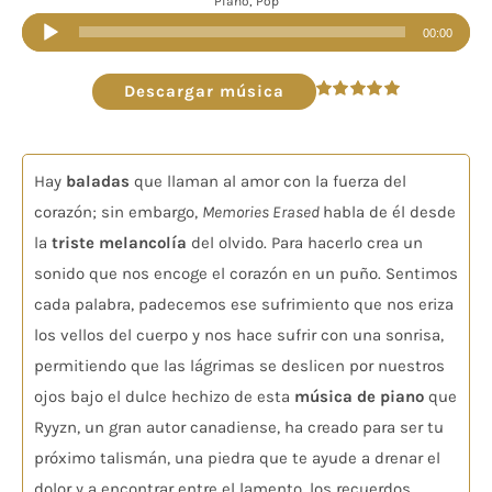
Piano, Pop
Reproductor
00:00
de
audio
Descargar música
Valorado
en
5.00
de 5
Hay
baladas
que llaman al amor con la fuerza del
corazón; sin embargo,
Memories Erased
habla de él desde
la
triste melancolía
del olvido. Para hacerlo crea un
sonido que nos encoge el corazón en un puño. Sentimos
cada palabra, padecemos ese sufrimiento que nos eriza
los vellos del cuerpo y nos hace sufrir con una sonrisa,
permitiendo que las lágrimas se deslicen por nuestros
ojos bajo el dulce hechizo de esta
música de piano
que
Ryyzn, un gran autor canadiense, ha creado para ser tu
próximo talismán, una piedra que te ayude a drenar el
dolor y a encontrar entre el lamento, los recuerdos