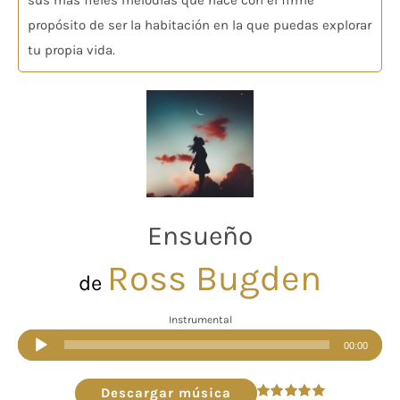
sus más fieles melodías que nace con el firme
propósito de ser la habitación en la que puedas explorar
tu propia vida.
Ensueño
Ross Bugden
de
Instrumental
Reproductor
00:00
de
audio
Descargar música