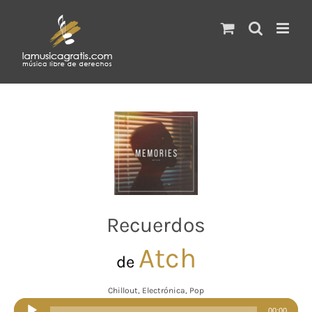
Saltar
al
contenido
Recuerdos
Atch
de
Chillout, Electrónica, Pop
Reproductor
00:00