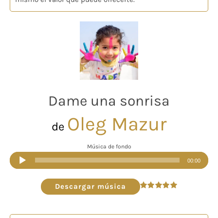
Dame una sonrisa
Oleg Mazur
de
Música de fondo
Reproductor
00:00
de
audio
Descargar música
Valorado
en
5.00
de 5