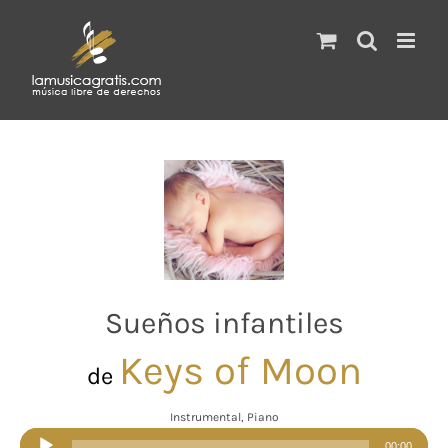
Saltar
al
contenido
Sueños infantiles
Keys of Moon
de
Instrumental, Piano
Reproductor
00:00