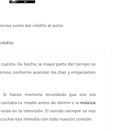
para
aumentar
o
evise como dar crédito al autor.
disminuir
el
crédito
volumen.
 cuenta. De hecho, la mayor parte del tiempo no
ubrimos conforme avanzan los días y empezamos
 Si haces memoria recordarás que eso era
 cantaba tu madre antes de dormir o la
música
veías en la televisión. El sonido siempre se nos
cuchar esa melodía con todo nuestro corazón.