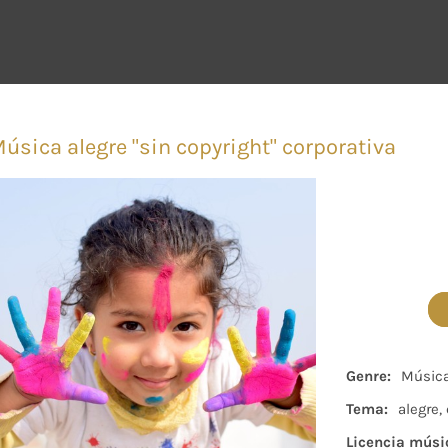
úsica alegre "sin copyright" corporativa
Genre:
Música
Tema:
alegre,
Licencia músi