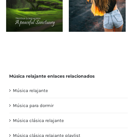
calle
Música de fondo
Descargar música de
relajante para videos
fondo electrónica
youtube o
dance para videos de
presentaciones.
youtube
Música relajante enlaces relacionados
Música relajante
Música para dormir
Música clásica relajante
Música clásica relajante playlist