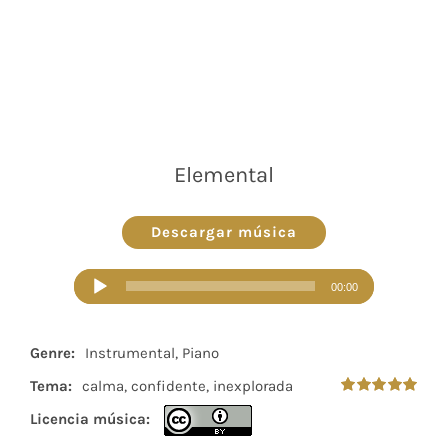
Elemental
Descargar música
Reproductor
00:00
de
audio
Genre:
Instrumental, Piano
Tema:
calma, confidente, inexplorada
Valorado
Licencia música:
en
5.00
de 5