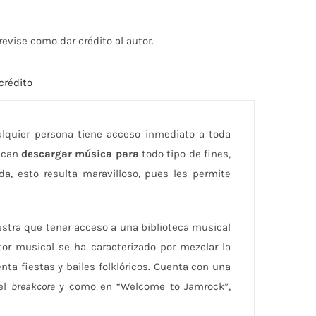
aumentar
o
evise como dar crédito al autor.
disminuir
el
crédito
volumen.
ualquier persona tiene acceso inmediato a toda
uscan
descargar música para
todo tipo de fines,
ada, esto resulta maravilloso, pues les permite
stra que tener acceso a una biblioteca musical
tor musical se ha caracterizado por mezclar la
ta fiestas y bailes folklóricos. Cuenta con una
 el
breakcore
y como en “Welcome to Jamrock”,