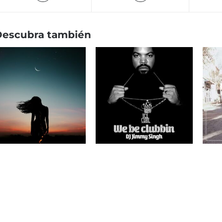
Descubra también
Música electrónica y
Mú
relajante libre de
We be Clubbin’
derechos