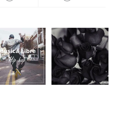
sica de fondo para
Wasnt Enough
videos en la calle