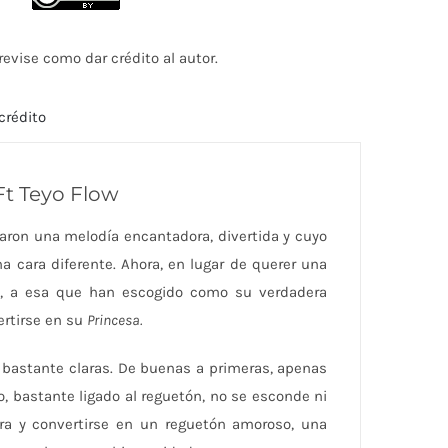
aumentar
o
evise como dar crédito al autor.
disminuir
el
crédito
volumen.
Ft Teyo Flow
aron una melodía encantadora, divertida y cuyo
a cara diferente. Ahora, en lugar de querer una
da, a esa que han escogido como su verdadera
ertirse en su
Princesa.
bastante claras. De buenas a primeras, apenas
 bastante ligado al reguetón, no se esconde ni
tra y convertirse en un reguetón amoroso, una