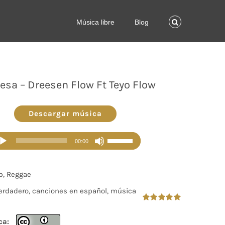
Música libre
Blog
esa – Dreesen Flow Ft Teyo Flow
Descargar música
Reproductor
Utiliza
00:00
de
las
audio
teclas
p, Reggae
de
erdadero, canciones en español, música
flecha
arriba/abajo
Valorado
en
5.00
de 5
ca:
para