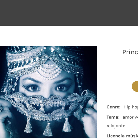
Princ
Genre:
Hip ho
Tema:
amor v
relajante
Licencia músi