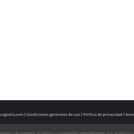
cagratis.com |
Condiciones generales de uso
|
Política de privacidad
|
Acer
X
YouTube
Facebook
Instagram
ropias y de terceros. Si continua navegando, consideramos que acepta su u