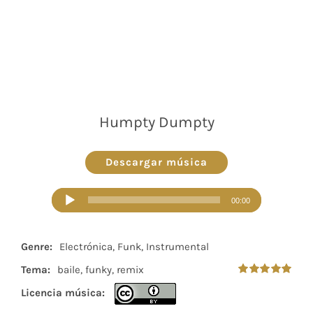
Humpty Dumpty
Descargar música
Reproductor
00:00
de
audio
Genre:
Electrónica, Funk, Instrumental
Tema:
baile, funky, remix
Valorado
Licencia música:
en
5.00
de 5