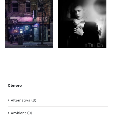
Música de fondo
Música de fondo
para video epica, de
para video o
aventura
videojuegos de terror
Piano & Sax (jazz)
Tai Chi
Género
Alternativa (3)
Ambient (9)