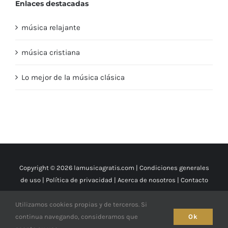
Enlaces destacadas
música relajante
música cristiana
Lo mejor de la música clásica
Copyright © 2026 lamusicagratis.com |
Condiciones generales
de uso
|
Política de privacidad
|
Acerca de nosotros
|
Contacto
Utilizamos cookies propias y de terceros. Si
X
YouTube
Facebook
Instagram
continua navegando, consideramos que
Ok