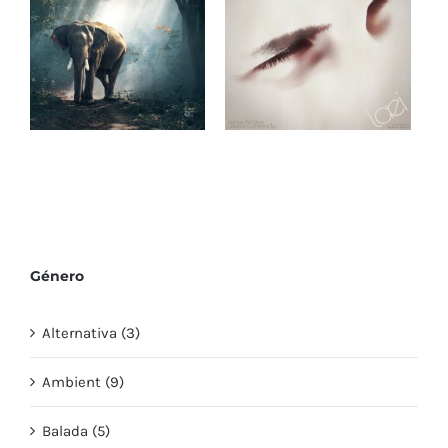
Sakuya2 (Royalty
para videos
Free Music)
reflexivos
Fale (música
Marioneta en el
instrumental)
Corazón de Hielo
Género
Alternativa (3)
Ambient (9)
Balada (5)