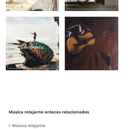
Música electrónica
Música de guitarra
para animar tus
para videos
presentaciones
reflexivos
Música electrónica
gratis para videos de
Sueño español
viaje
Música relajante enlaces relacionados
Música relajante