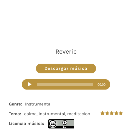
Reverie
Descargar música
Reproductor
00:00
de
audio
Genre:
Instrumental
Tema:
calma, instrumental, meditacion
Valorado
Licencia música:
en
5.00
de 5