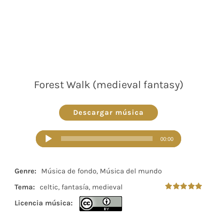
Forest Walk (medieval fantasy)
Descargar música
Reproductor
00:00
de
audio
Genre:
Música de fondo, Música del mundo
Tema:
celtic, fantasía, medieval
Valorado
Licencia música:
en
5.00
de 5