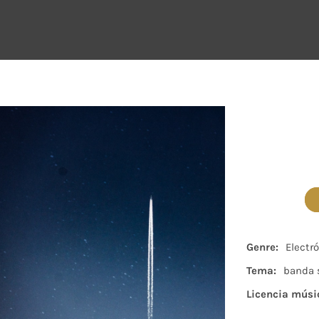
Genre:
Electr
Tema:
banda s
Licencia músi