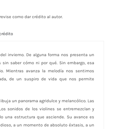
aumentar
o
evise como dar crédito al autor.
disminuir
el
crédito
volumen.
 del invierno. De alguna forma nos presenta un
 sin saber cómo ni por qué. Sin embargo, esa
rio. Mientras avanza la melodía nos sentimos
ada, de un suspiro de vida que nos permite
dibuja un panorama agridulce y melancólico. Las
 Los sonidos de los violines se entremezclan y
do una estructura que asciende. Su avance es
ndioso, a un momento de absoluto éxtasis, a un