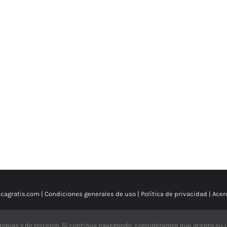
Karma Oriental
Lion
cagratis.com |
Condiciones generales de uso
|
Política de privacidad
|
Acer
X
YouTube
Facebook
Instagram
ropias y de terceros. Si continua navegando, consideramos que acepta su u